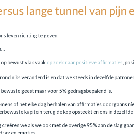
rsus lange tunnel van pijn 
s leven richting te geven.
n…
e op bewust vlak vaak
op zoek naar positieve affirmaties
, po
rond niks veranderd is en dat we steeds in dezelfde patronen
ze bewuste geest maar voor 5% gedragsbepalend is.
ens of het elke dag herhalen van affirmaties doorgaans nie
bewuste kapitein terug de kop opsteekt en ons in dezelfde
ng creëren we als we ook met de overige 95% aan de slag gaan
edrag en emoties.