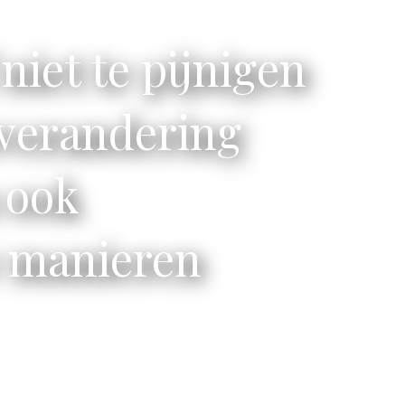
 niet te pijnigen
sverandering
 ook
 manieren