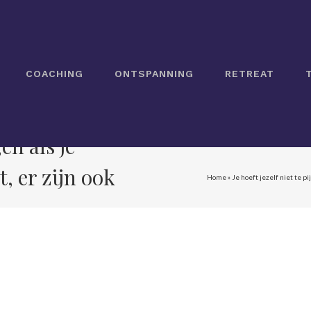
COACHING
ONTSPANNING
RETREAT
gen als je
 er zijn ook
Home
»
Je hoeft jezelf niet te 