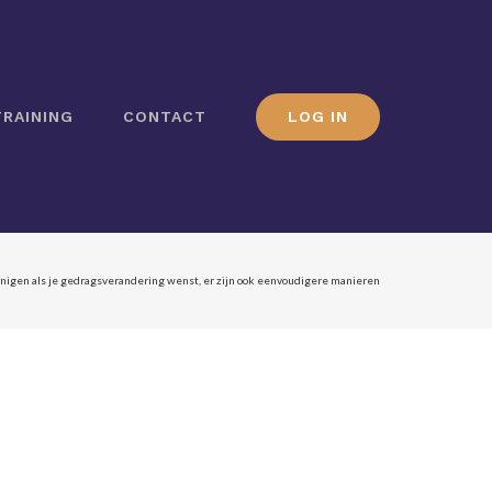
LOG IN
TRAINING
CONTACT
pijnigen als je gedragsverandering wenst, er zijn ook eenvoudigere manieren