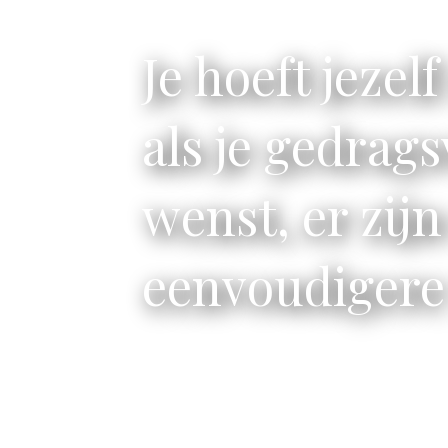
Je hoeft jezelf
als je gedrag
wenst, er zijn
eenvoudigere